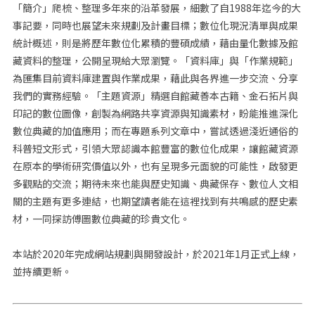
「簡介」爬梳、整理多年來的沿革發展，細數了自1988年迄今的大
事記要，同時也展望未來規劃及計畫目標；數位化現況清單與成果
統計概述，則是將歷年數位化累積的豐碩成績，藉由量化數據及館
藏資料的整理，公開呈現給大眾瀏覽。「資料庫」與「作業規範」
為匯集目前資料庫建置與作業成果，藉此與各界進一步交流、分享
我們的實務經驗。「主題資源」精選自館藏善本古籍、金石拓片與
印記的數位圖像，創製為網路共享資源與知識素材，盼能推進深化
數位典藏的加值應用；而在專題系列文章中，嘗試透過淺近通俗的
科普短文形式，引領大眾認識本館豐富的數位化成果，讓館藏資源
在原本的學術研究價值以外，也有呈現多元面貌的可能性，啟發更
多觀點的交流；期待未來也能與歷史知識、典藏保存、數位人文相
關的主題有更多連結，也期望讀者能在這裡找到有共鳴感的歷史素
材，一同探訪傅圖數位典藏的珍貴文化。
本站於2020年完成網站規劃與開發設計，於2021年1月正式上線，
並持續更新。