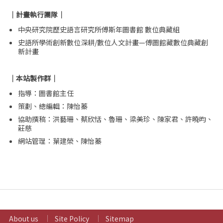
｜計畫執行團隊｜
中央研究院歷史語言研究所傅斯年圖書館 數位典藏組
史語所學術創新數位深耕/數位人文計畫—傅圖館藏數位典藏創
新計畫
｜本站製作群｜
指導：圖書館主任
策劃、總編輯：陳怡蓁
協助撰稿：洪藝珊、蔡欣恬、魯珊、梁美珍、陳家君、許曉昀、
莊慈
網站管理：葉建榮、陳怡蓁
About us
Site Policy
Sitemap