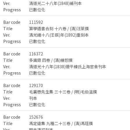
Ver.
清道光二十八年(1848)補刊本
Progress
已數位化
Bar code
111592
Title
算學遺書合刻 十六卷 / (清)汪萊撰
Ver.
清光緒十八(壬辰)年(1892)重刻本
Progress
已數位化
Bar code
116372
Title
多識錄 四卷 / (清)練恕撰
Ver.
清道光十八年(1838)連平練氏上海官舍刊本
Progress
已數位化
Bar code
129170
Title
毛襄懋先生集 三十三卷 / (明)毛伯溫撰
Ver.
刊本
Progress
已數位化
Bar code
152676
Title
馮定遠集 九種二十三卷 / (清)馮班撰
Ver.
明末清初刊本