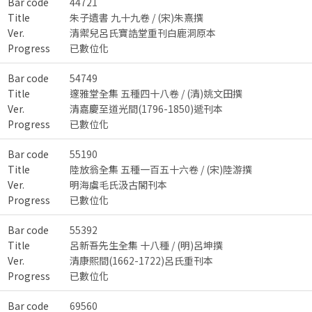
Bar code
44721
Title
朱子遺書 九十九卷 / (宋)朱熹撰
Ver.
清禦兒呂氏寶誥堂重刊白鹿洞原本
Progress
已數位化
Bar code
54749
Title
邃雅堂全集 五種四十八卷 / (清)姚文田撰
Ver.
清嘉慶至道光間(1796-1850)遞刊本
Progress
已數位化
Bar code
55190
Title
陸放翁全集 五種一百五十六卷 / (宋)陸游撰
Ver.
明海虞毛氏汲古閣刊本
Progress
已數位化
Bar code
55392
Title
呂新吾先生全集 十八種 / (明)呂坤撰
Ver.
清康熙間(1662-1722)呂氏重刊本
Progress
已數位化
Bar code
69560