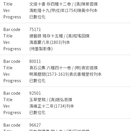
Title
文道十書 存四種十二卷 / (清)陳景雲撰
Ver.
清乾隆十九(甲戌)年(1754)陳黃中刊本
Progress
已數位化
Bar code
75171
Title
通藝錄 殘存十五種 / (清)程瑤田撰
Ver.
清嘉慶八年(1803)刊本
Progress
(待重製影像)
Bar code
80011
Title
袁石公集 六種四十一卷 / (明)袁宏道撰
Ver.
明萬曆間(1573-1619)袁氏書種堂校刊本
Progress
已數位化
Bar code
92501
Title
玉華堂稿 / (清)趙弘恩撰
Ver.
清雍正十二年(1734)刊本
Progress
已數位化
Bar code
96627