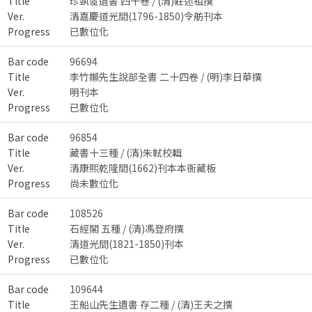
Title
珍埶宧遺書 四十卷 / (清)莊述祖撰
Ver.
清嘉慶道光間(1796-1850)令舫刊本
Progress
已數位化
Bar code
96694
Title
李竹嬾先生說部全書 二十四卷 / (明)李日華撰
Ver.
明刊本
Progress
已數位化
Bar code
96854
Title
藏書十三種 / (清)朱軾校輯
Ver.
清康熙乾隆間(1662)刊本本衙藏板
Progress
尚未數位化
Bar code
108526
Title
石經閣 五種 / (清)馮登府撰
Ver.
清道光間(1821-1850)刊本
Progress
已數位化
Bar code
109644
Title
王船山先生遺書 存二種 / (清)王夫之撰