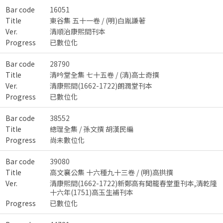
Bar code
16051
Title
東谷集 五十一卷 / (明)白胤謙著
Ver.
清順治康熙間刊本
Progress
已數位化
Bar code
28790
Title
清吟堂全集 七十五卷 / (清)高士奇撰
Ver.
清康熙間(1662-1722)朗潤堂刊本
Progress
已數位化
Bar code
38552
Title
總理全集 / 孫文撰 胡漢民編
Progress
尚未數位化
Bar code
39080
Title
高文襄公集 十六種九十三卷 / (明)高拱撰
Ver.
清康熙間(1662-1722)新鄭高有聞籠春堂重刊本,清乾隆
十六年(1751)高玉生補刊本
Progress
已數位化