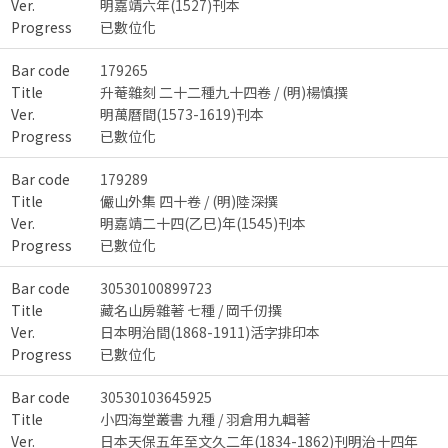
Ver.
明嘉靖六年(1527)刊本
Progress
已數位化
Bar code
179265
Title
升菴雜刻 二十二種九十四卷 / (明)楊慎撰
Ver.
明萬曆間(1573-1619)刊本
Progress
已數位化
Bar code
179289
Title
儼山外集 四十卷 / (明)陸深撰
Ver.
明嘉靖二十四(乙巳)年(1545)刊本
Progress
已數位化
Bar code
30530100899723
Title
藏名山房雜著 七種 / 岡千仞撰
Ver.
日本明治間(1868-1911)活字排印本
Progress
已數位化
Bar code
30530103645925
Title
小四海堂叢書 九種 / 羽倉用九輯著
Ver.
日本天保五年至文久二年(1834-1862)刊明治十四年