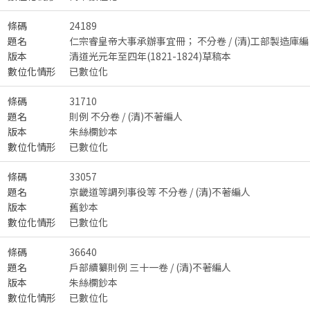
條碼
24189
題名
仁宗睿皇帝大事承辦事宜冊； 不分卷 / (清)工部製造庫編
版本
清道光元年至四年(1821-1824)草稿本
數位化情形
已數位化
條碼
31710
題名
則例 不分卷 / (清)不著編人
版本
朱絲欄鈔本
數位化情形
已數位化
條碼
33057
題名
京畿道等調列事役等 不分卷 / (清)不著編人
版本
舊鈔本
數位化情形
已數位化
條碼
36640
題名
戶部續纂則例 三十一卷 / (清)不著編人
版本
朱絲欄鈔本
數位化情形
已數位化