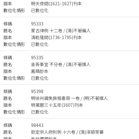
版本
明天啓間(1621-1627)刊本
數位化情形
已數位化
條碼
95333
題名
蒙古律例 十二卷 / (清)不著編人
版本
清乾隆間(1736-1795)刊本
數位化情形
已數位化
條碼
95335
題名
金吾事宜 不分卷 / (清)不著撰人
版本
舊精鈔本
數位化情形
已數位化
條碼
95398
題名
明徐州蠲免房租書冊 一卷 / (明)不著撰人
版本
明萬曆三十五年(1607)刊本
數位化情形
已數位化
條碼
98443
題名
欽定宗人府則例 十六卷 / (清)淳頴等纂
版本
朱絲欄精鈔本