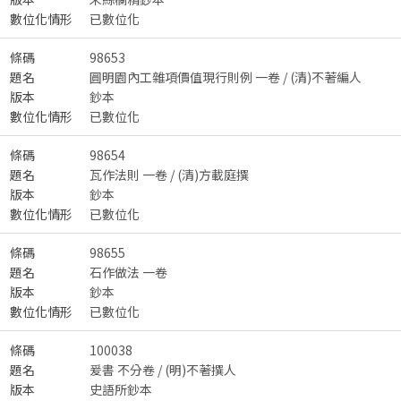
數位化情形
已數位化
條碼
98653
題名
圓明園內工雜項價值現行則例 一卷 / (清)不著編人
版本
鈔本
數位化情形
已數位化
條碼
98654
題名
瓦作法則 一卷 / (清)方載庭撰
版本
鈔本
數位化情形
已數位化
條碼
98655
題名
石作做法 一卷
版本
鈔本
數位化情形
已數位化
條碼
100038
題名
爰書 不分卷 / (明)不著撰人
版本
史語所鈔本