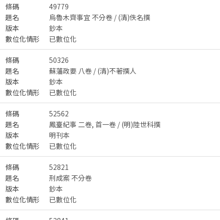
條碼
49779
題名
烏魯木齊事宜 不分卷 / (清)佚名撰
版本
鈔本
數位化情形
已數位化
條碼
50326
題名
蘇藩政要 八卷 / (清)不著撰人
版本
鈔本
數位化情形
已數位化
條碼
52562
題名
鳳臺紀事 二卷, 首一卷 / (明)陸世科撰
版本
明刊本
數位化情形
已數位化
條碼
52821
題名
刑成案 不分卷
版本
鈔本
數位化情形
已數位化