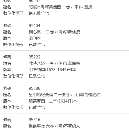
條碼
90457
題名
紹熙州縣釋奠儀圖 一卷 / (宋)朱熹撰
數位化情形
尚未數位化
條碼
92404
題名
問心集 十二卷 / (清)李斯佺撰
版本
清刊本
數位化情形
已數位化
條碼
95222
題名
救時八議 一卷 / (明)任萬民撰
版本
明崇禎間(1628-1644)刊本
數位化情形
已數位化
條碼
95286
題名
皇明謚紀彙編 二十五卷 / (明)郭良翰詮訂
版本
明萬曆四十二年(1614)刊本
數位化情形
已數位化
條碼
95316
題名
整飭事宜 六卷 / (明)不著編人